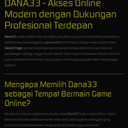
DANA33 - Akses Online
Modern dengan Dukungan
Profesional Terdepan
Dana33
adalah platform hiburan digital yang dirancang untuk memberikan pengalaman
berbeda bagi para penggemar
game online
di Indonesia. Dengan akses cepat melalui
Dana33 login
, pemain bisa langsung menikmati berbagai permainan seru bertema
petualangan, strategi, hingga hiburan kasual. Tidak hanya menawarkan hiburan, Dana33
juga menekankan keamanan, kenyamanan, serta tanggung jawab dalam setiap aspek
layanan.
Mengapa Memilih Dana33
sebagai Tempat Bermain Game
Online?
Banyak situs hiburan digital bermunculan, tetapi
Dana33
tetap menjadi pilihan utama
karena kombinasi kualitas permainan, keamanan, serta layanan pelanggan yang
profesional. Beberapa alasan mengapa Dana33 lebih unggul antara lain: