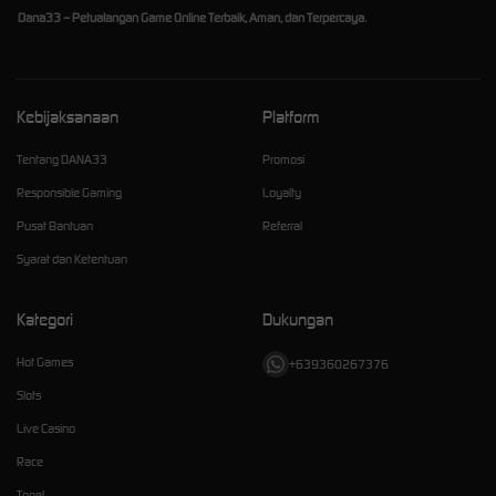
Dana33 – Petualangan Game Online Terbaik, Aman, dan Terpercaya.
Kebijaksanaan
Platform
Tentang DANA33
Promosi
Responsible Gaming
Loyalty
Pusat Bantuan
Referral
Syarat dan Ketentuan
Kategori
Dukungan
Hot Games
+639360267376
Slots
Live Casino
Race
Togel