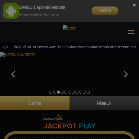
×
DANA33 Aplikasi Mobile
UNDUH
Jangan tampilkan lagi hari ini
0-Sep-2026 15.00.00. Selama waktu ini, PP Virtual Sports permainan tidak akan tersedia. Kami
Daftar
Masuk
JACKPOT
PLAY