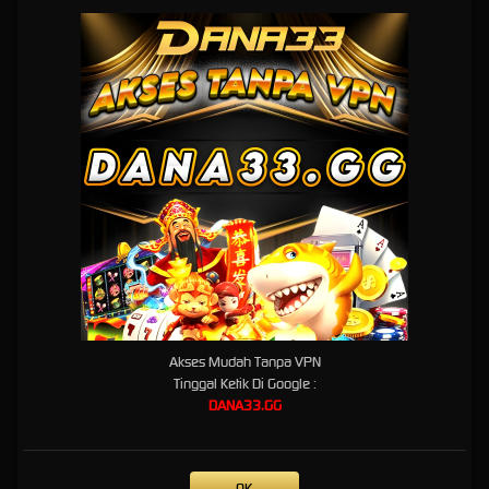
🎯 Visi
Menjadi
tempat bermain petualangan game online terbaik dan terpercaya
di Indonesia.
🌟 Misi
Menyediakan pengalaman hiburan digital yang aman, seru, dan inovatif.
Menawarkan akses
Dana33 login
yang cepat dan stabil.
Memberikan layanan pelanggan profesional 24 jam.
Mendukung prinsip
Responsible Gaming
demi kenyamanan semua anggota.
Responsible Gaming di Dana33
Dana33 peduli pada keseimbangan antara hiburan dan tanggung jawab. Karena itu,
platform ini menyediakan fitur
Responsible Gaming
, antara lain:
Akses Mudah Tanpa VPN
Tinggal Ketik Di Google :
Batas deposit
untuk mengontrol keuangan.
DANA33.GG
Pengingat waktu bermain
agar tidak berlebihan.
Opsi jeda (self-exclusion)
bagi pemain yang ingin beristirahat.
Dengan fitur ini, Dana33 memastikan setiap pemain dapat menikmati hiburan tanpa risiko
OK