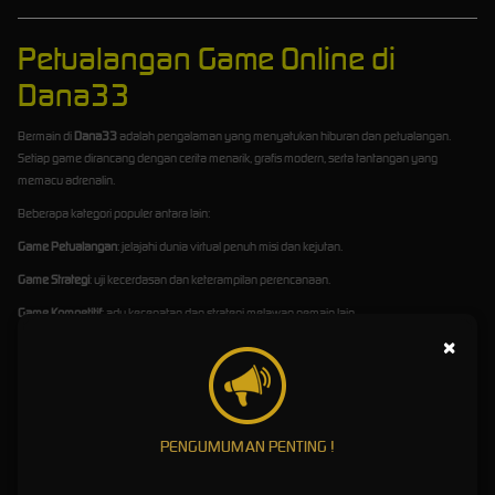
Petualangan Game Online di
Dana33
Bermain di
Dana33
adalah pengalaman yang menyatukan hiburan dan petualangan.
Setiap game dirancang dengan cerita menarik, grafis modern, serta tantangan yang
memacu adrenalin.
Beberapa kategori populer antara lain:
Game Petualangan
: jelajahi dunia virtual penuh misi dan kejutan.
Game Strategi
: uji kecerdasan dan keterampilan perencanaan.
Game Kompetitif
: adu kecepatan dan strategi melawan pemain lain.
×
Dengan ragam pilihan ini, Dana33 menjadi destinasi hiburan yang mampu memenuhi
selera semua pemain.
Visi dan Misi Dana33
PENGUMUMAN PENTING !