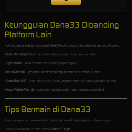
berlebihan.
Keunggulan Dana33 Dibanding
Platform Lain
Ada beberapa alasan mengapa
Dana33
lebih unggul daripada situs game online lain:
Resmi dan Terpercaya
– reputasi terbangun dari ribuan pemain aktif.
Login Praktis
– akses mudah dari berbagai perangkat.
Bonus Menarik
– promosi rutin tersedia bagi pemain baru maupun lama.
Komunitas Aktif
– forum diskusi dan grup yang mempererat hubungan antar pemain.
Akses Mobile-Friendly
– pengalaman mulus di smartphone maupun tablet.
Tips Bermain di Dana33
Agar pengalaman bermain lebih maksimal, berikut beberapa tips untuk anggota:
Selalu gunakan akun resmi melalui
Dana33 login
.