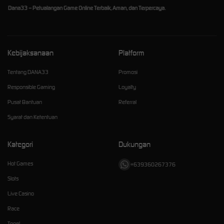
Dana33 – Petualangan Game Online Terbaik, Aman, dan Terpercaya.
Kebijaksanaan
Platform
Tentang DANA33
Promosi
Responsible Gaming
Loyalty
Pusat Bantuan
Referral
Syarat dan Ketentuan
Kategori
Dukungan
Hot Games
+639360267376
Slots
Live Casino
Race
Togel