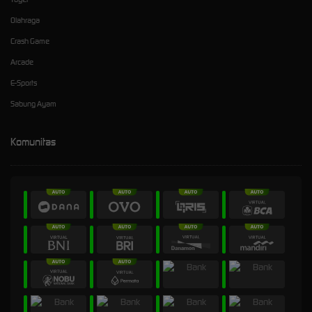
Olahraga
Crash Game
Arcade
E-Sports
Sabung Ayam
Komunitas